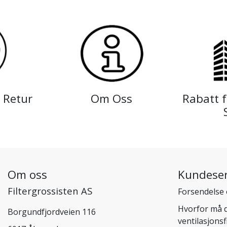
 Retur
Om Oss
Rabatt f
Om oss
Kundeser
Filtergrossisten AS
Forsendelse 
Hvorfor må d
Borgundfjordveien 116
ventilasjonsf