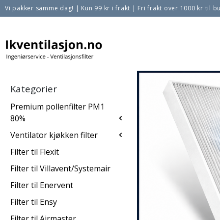
Vi pakker samme dag!
|
Kun 99 kr i frakt
|
Fri frakt over 1000 kr til bu
Kategorier
Premium pollenfilter PM1
80%
Ventilator kjøkken filter
Filter til Flexit
Filter til Villavent/Systemair
Filter til Enervent
Filter til Ensy
Filter til Airmaster