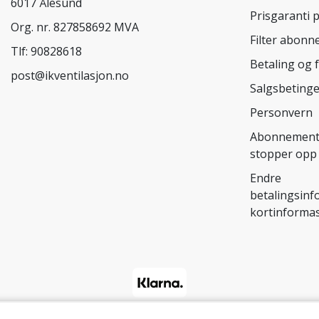
6017 Ålesund
Prisgaranti p
Org. nr. 827858692 MVA
Filter abon
Tlf:
90828618
Betaling og 
post@ikventilasjon.no
Salgsbetinge
Personvern
Abonnement
stopper opp
Endre
betalingsinf
kortinforma