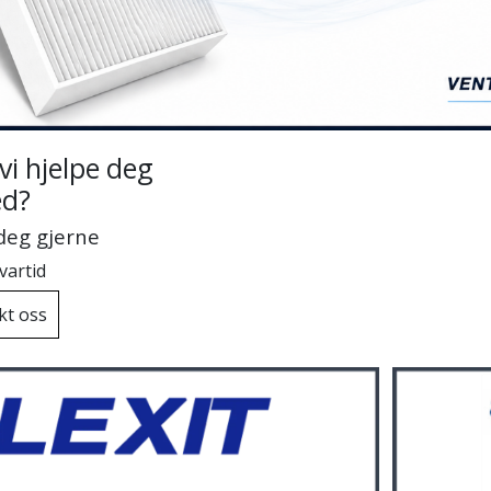
vi hjelpe deg
d?
 deg gjerne
vartid
kt oss