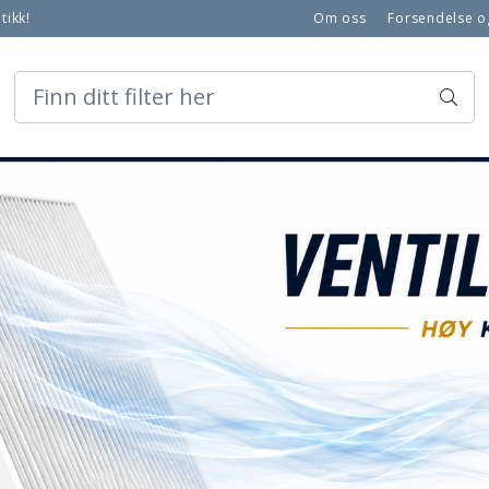
tikk!
Om oss
Forsendelse o
Hvorfor må du skifte vent
Logg på
Salgsbetingel