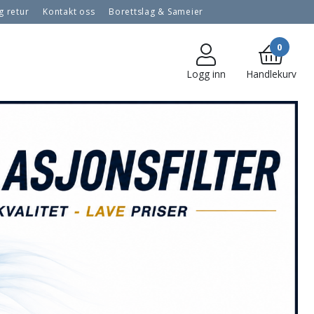
g retur
Kontakt oss
Borettslag & Sameier
ilasjonsfilter
Prisgaranti på filter
Betaling og faktura
ser
Personvern
0
Logg inn
Handlekurv