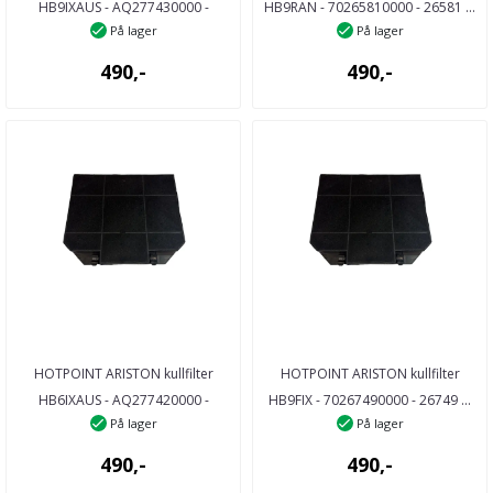
HB9IXAUS - AQ277430000 -
HB9RAN - 70265810000 - 26581 ...
På lager
På lager
27743 ...
490,-
490,-
HOTPOINT ARISTON kullfilter
HOTPOINT ARISTON kullfilter
HB6IXAUS - AQ277420000 -
HB9FIX - 70267490000 - 26749 ...
På lager
På lager
27742 ...
490,-
490,-