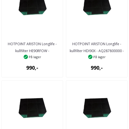
HOTPOINT ARISTON Longlife -
HOTPOINT ARISTON Longlife -
kullfilter HE90RFOW -
kullfilter HDI90X - AQ287800000 -
På lager
På lager
70265770000 - 26577 ...
28780 ...
990,-
990,-