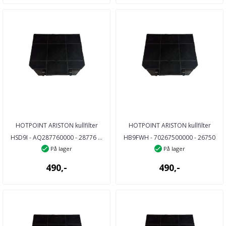
HOTPOINT ARISTON kullfilter
HOTPOINT ARISTON kullfilter
HSD9I - AQ287760000 - 28776 ...
HB9FWH - 70267500000 - 26750
På lager
På lager
...
490,-
490,-