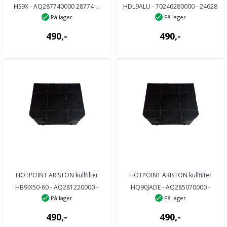
HS9X - AQ287740000 28774 ...
HDL9ALU - 70246280000 - 24628
På lager
På lager
...
490,-
490,-
HOTPOINT ARISTON kullfilter
HOTPOINT ARISTON kullfilter
HB9IX50-60 - AQ281220000 -
HQ90JADE - AQ285070000 -
På lager
På lager
28122 ...
28507 ...
490,-
490,-