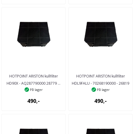
HOTPOINT ARISTON kullfilter
HOTPOINT ARISTON kullfilter
HD90X - AQ287790000 28779 ...
HDL9FALU - 70268190000 - 26819
På lager
På lager
...
490,-
490,-