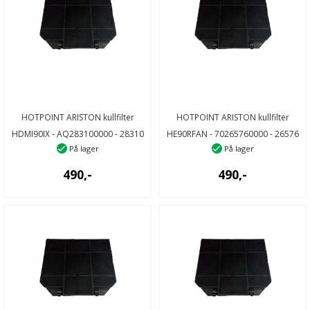
HOTPOINT ARISTON kullfilter
HOTPOINT ARISTON kullfilter
HDMI90IX - AQ283100000 - 28310
HE90RFAN - 70265760000 - 26576
På lager
På lager
...
...
490,-
490,-