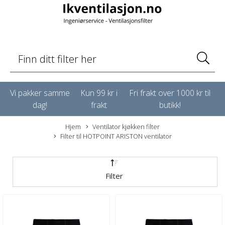
Vi pakker samme
Kun 99 kr i
Fri frakt over 1000 kr til
dag!
frakt
butikk!
Hjem
Ventilator kjøkken filter
Filter til HOTPOINT ARISTON ventilator
Filter