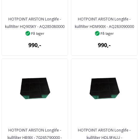
HOTPOINT ARISTON Longlife -
HOTPOINT ARISTON Longlife -
kullfilter HQ90SKY - AQ285080000
kullfilter HDM90IX - AQ283090000
På lager
På lager
- 28508 ...
- 28309 ...
990,-
990,-
HOTPOINT ARISTON Longlife -
HOTPOINT ARISTON Longlife -
kullfilter HB9IX - 70265790000 -
kullfilter HDL9FALU -