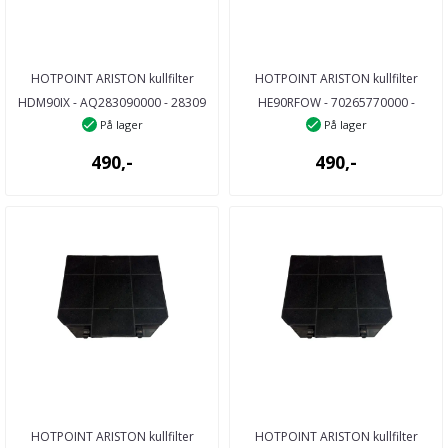
HOTPOINT ARISTON kullfilter
HOTPOINT ARISTON kullfilter
HDM90IX - AQ283090000 - 28309
HE90RFOW - 70265770000 -
På lager
På lager
...
26577 ...
490,-
490,-
HOTPOINT ARISTON kullfilter
HOTPOINT ARISTON kullfilter