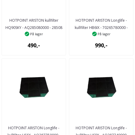
HOTPOINT ARISTON kullfilter
HOTPOINT ARISTON Longlife -
HQ90SKY - AQ285080000 - 28508
kullfilter HB6IX - 70265780000 -
På lager
På lager
...
26578 ...
490,-
990,-
HOTPOINT ARISTON Longlife -
HOTPOINT ARISTON Longlife -