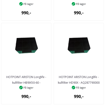
På lager
På lager
26579 ...
70268190000 - 26819 ...
990,-
990,-
HOTPOINT ARISTON Longlife -
HOTPOINT ARISTON Longlife -
kullfilter HB9IX50-60 -
kullfilter HD90X - AQ287790000
På lager
På lager
AQ281220000 - ...
28779 ...
990,-
990,-