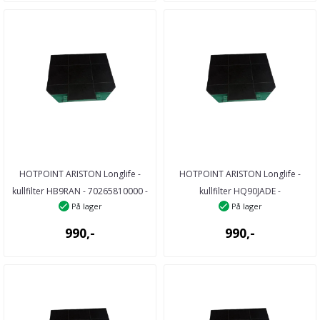
HOTPOINT ARISTON Longlife -
HOTPOINT ARISTON Longlife -
kullfilter HB9RAN - 70265810000 -
kullfilter HQ90JADE -
På lager
På lager
26581 ...
AQ285070000 - 28507 ...
990,-
990,-