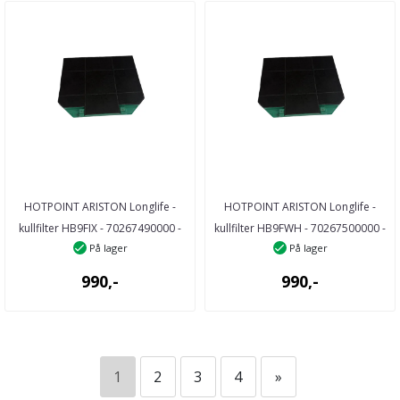
HOTPOINT ARISTON Longlife -
HOTPOINT ARISTON Longlife -
kullfilter HB9FIX - 70267490000 -
kullfilter HB9FWH - 70267500000 -
På lager
På lager
26749 ...
26750 ...
990,-
990,-
1
2
3
4
»