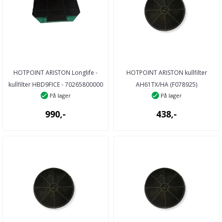
HOTPOINT ARISTON Longlife -
HOTPOINT ARISTON kullfilter
kullfilter HBD9FICE - 70265800000
AH61TX/HA (F078925)
På lager
På lager
- 26580 ...
kjøkkenventilator
990,-
438,-