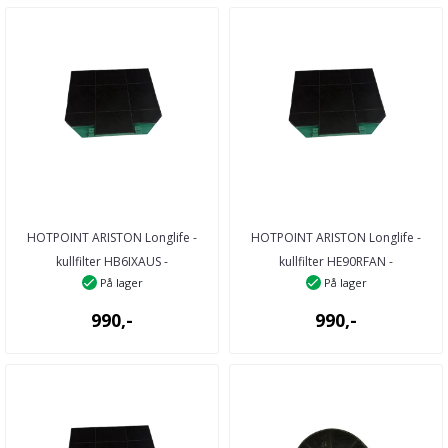
HOTPOINT ARISTON Longlife -
HOTPOINT ARISTON Longlife -
kullfilter HB6IXAUS -
kullfilter HE90RFAN -
På lager
På lager
AQ277420000 - 27742 ...
70265760000 - 26576 ...
990,-
990,-