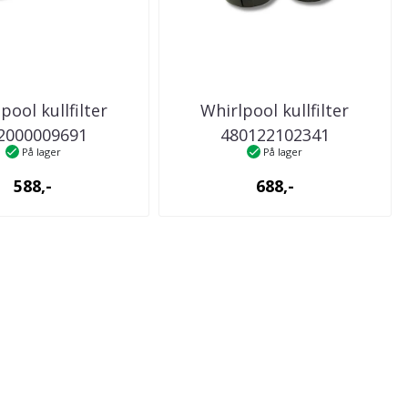
pool kullfilter
Whirlpool kullfilter
2000009691
480122102341
På lager
På lager
kenventilator
kjøkkenventilator
588,-
688,-