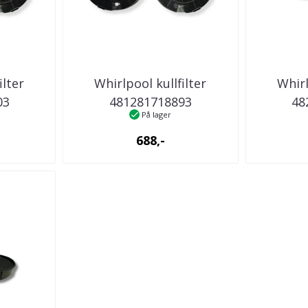
ilter
Whirlpool kullfilter
Whirl
03
481281718893
48
På lager
ator
kjøkkenventilator
kjøk
688,-