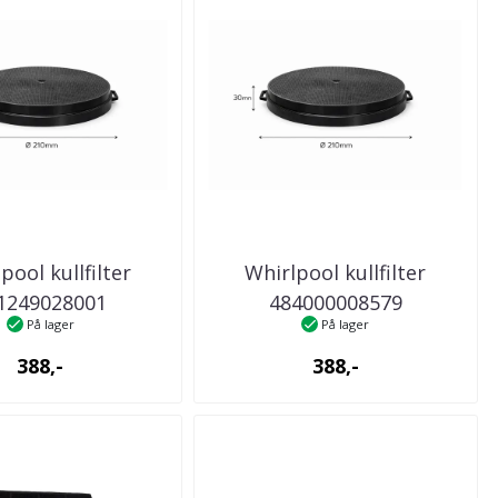
pool kullfilter
Whirlpool kullfilter
1249028001
484000008579
På lager
På lager
kenventilator
kjøkkenventilator
388,-
388,-