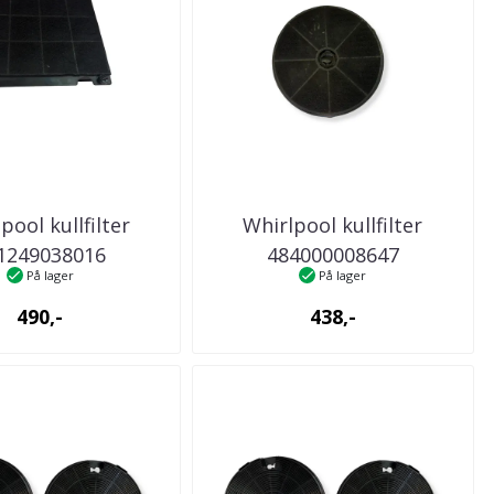
pool kullfilter
Whirlpool kullfilter
1249038016
484000008647
På lager
På lager
kenventilator
kjøkkenventilator
490,-
438,-