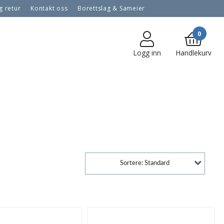
g retur
Kontakt oss
Borettslag & Sameier
ilasjonsfilter
Prisgaranti på filter
Betaling og faktura
ser
Personvern
0
Logg inn
Handlekurv
Sortere: Standard