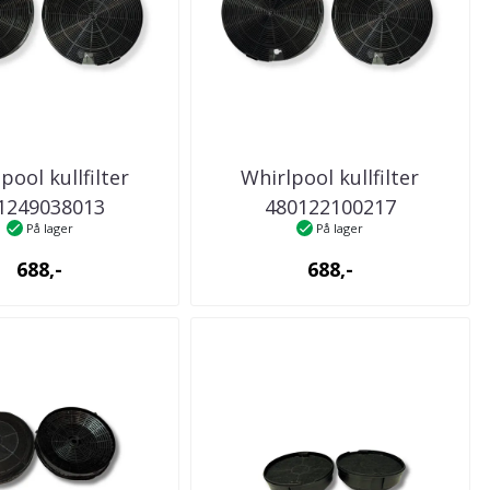
pool kullfilter
Whirlpool kullfilter
1249038013
480122100217
På lager
På lager
kenventilator
kjøkkenventilator
688,-
688,-