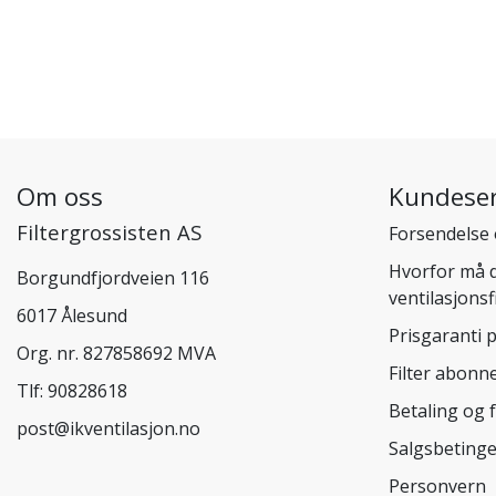
Om oss
Kundeser
Filtergrossisten AS
Forsendelse 
Hvorfor må d
Borgundfjordveien 116
ventilasjonsf
6017 Ålesund
Prisgaranti p
Org. nr. 827858692 MVA
Filter abon
Tlf:
90828618
Betaling og 
post@ikventilasjon.no
Salgsbetinge
Personvern