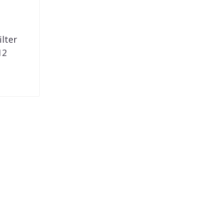
ilter
12
ator