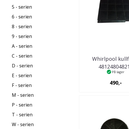
5 - serien
6 - serien
8 - serien
9 - serien
A - serien
C - serien
Whirlpool kullf
D - serien
4812480482
På lager
kjøkkenventil
E - serien
490,-
F - serien
M - serien
P - serien
T - serien
W - serien