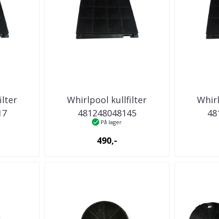
ilter
Whirlpool kullfilter
Whirl
17
481248048145
48
På lager
ator
kjøkkenventilator
kjøk
490,-