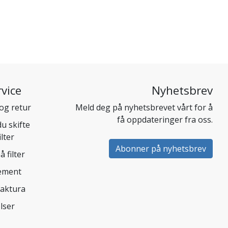
vice
Nyhetsbrev
og retur
Meld deg på nyhetsbrevet vårt for å
få oppdateringer fra oss.
u skifte
ilter
Abonner på nyhetsbrev
å filter
nement
faktura
lser