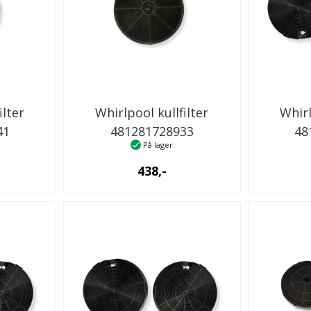
ilter
Whirlpool kullfilter
Whirl
41
481281728933
48
På lager
ator
kjøkkenventilator
kjøk
438,-