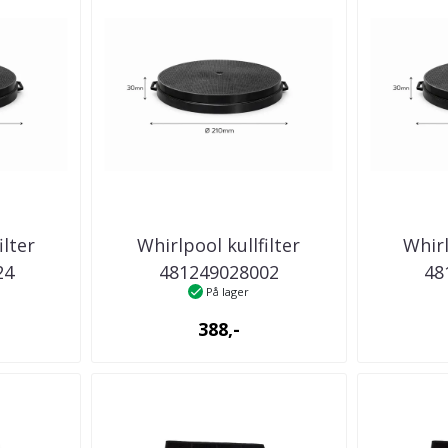
ilter
Whirlpool kullfilter
Whirl
24
481249028002
48
På lager
ator
kjøkkenventilator
kjøk
388,-