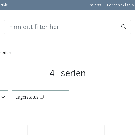
tikk!
Om oss
Forsendelse o
Hvorfor må du skifte vent
Logg på
Salgsbetingel
 serien
4 - serien
Lagerstatus