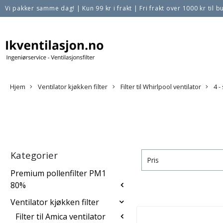
Vi pakker samme dag!
|
Kun 99 kr i frakt
|
Fri frakt over 1000 kr til bu
Hjem
Ventilator kjøkken filter
Filter til Whirlpool ventilator
4 -
Kategorier
Pris
Premium pollenfilter PM1
80%
Ventilator kjøkken filter
Filter til Amica ventilator