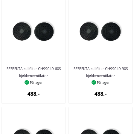
RESPEKTA kullfilter CH99040-60S
RESPEKTA kullfilter CH99040-90S
kjøkkenventilator
kjøkkenventilator
På lager
På lager
488,-
488,-