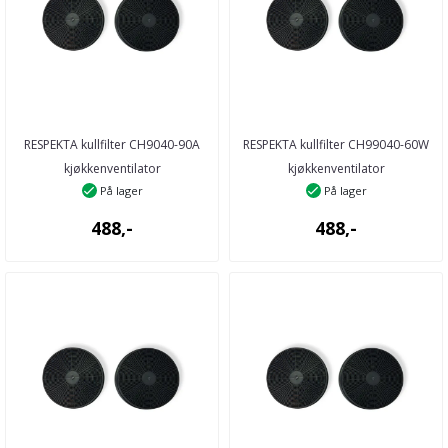
RESPEKTA kullfilter CH9040-90A
RESPEKTA kullfilter CH99040-60W
kjøkkenventilator
kjøkkenventilator
På lager
På lager
488,-
488,-