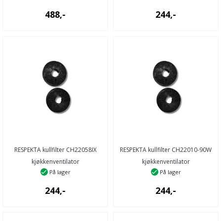
488,-
244,-
RESPEKTA kullfilter CH22058IX
RESPEKTA kullfilter CH22010-90W
kjøkkenventilator
kjøkkenventilator
På lager
På lager
244,-
244,-