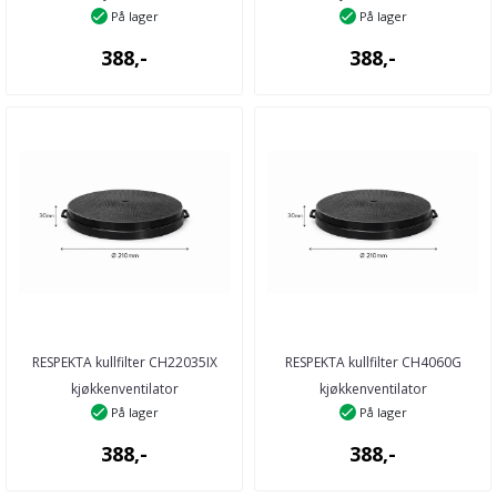
På lager
På lager
388,-
388,-
RESPEKTA kullfilter CH22035IX
RESPEKTA kullfilter CH4060G
kjøkkenventilator
kjøkkenventilator
På lager
På lager
388,-
388,-