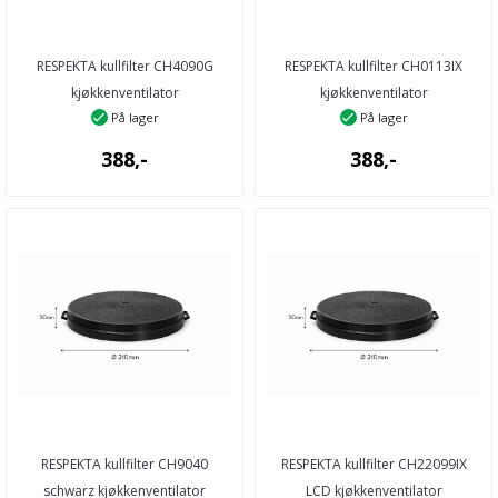
RESPEKTA kullfilter CH4090G
RESPEKTA kullfilter CH0113IX
kjøkkenventilator
kjøkkenventilator
På lager
På lager
388,-
388,-
RESPEKTA kullfilter CH9040
RESPEKTA kullfilter CH22099IX
schwarz kjøkkenventilator
LCD kjøkkenventilator