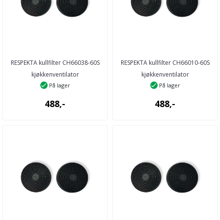
RESPEKTA kullfilter CH66038-60S
RESPEKTA kullfilter CH66010-60S
kjøkkenventilator
kjøkkenventilator
På lager
På lager
488,-
488,-