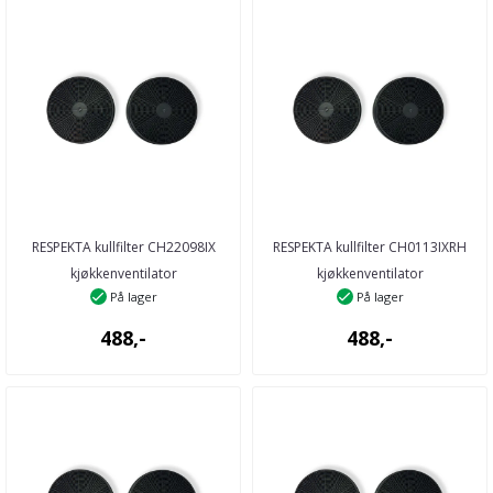
RESPEKTA kullfilter CH22098IX
RESPEKTA kullfilter CH0113IXRH
kjøkkenventilator
kjøkkenventilator
På lager
På lager
488,-
488,-