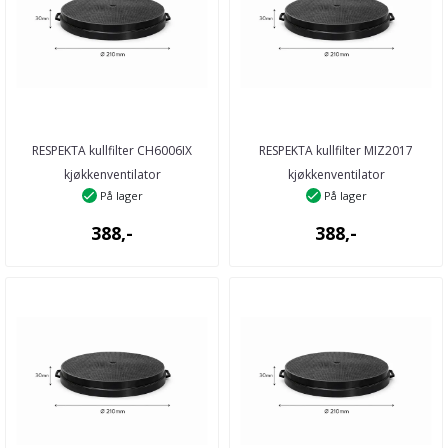
RESPEKTA kullfilter CH6006IX
RESPEKTA kullfilter MIZ2017
kjøkkenventilator
kjøkkenventilator
På lager
På lager
388,-
388,-