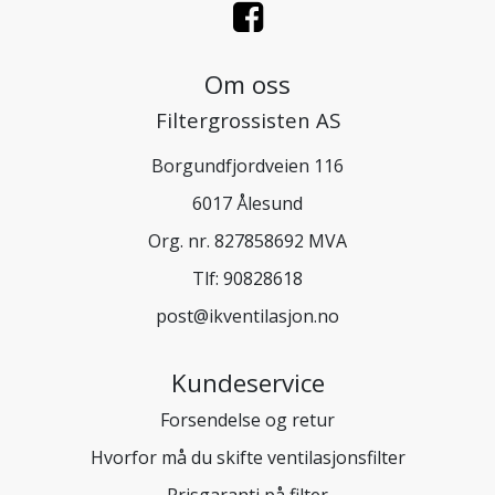
Om oss
Filtergrossisten AS
Borgundfjordveien 116
6017 Ålesund
Org. nr. 827858692 MVA
Tlf:
90828618
post@ikventilasjon.no
Kundeservice
Forsendelse og retur
Hvorfor må du skifte ventilasjonsfilter
Prisgaranti på filter