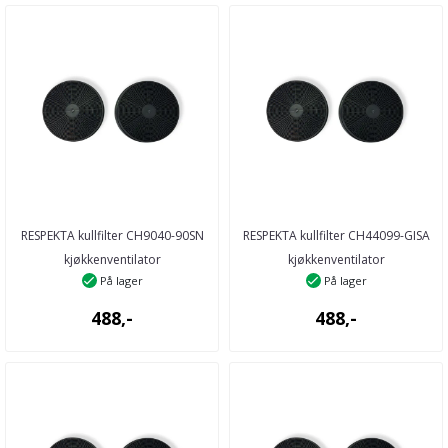
RESPEKTA kullfilter CH9040-90SN
RESPEKTA kullfilter CH44099-GISA
kjøkkenventilator
kjøkkenventilator
På lager
På lager
488,-
488,-