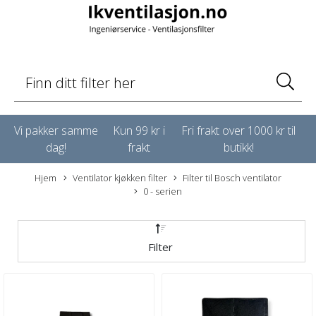
Vi pakker samme
Kun 99 kr i
Fri frakt over 1000 kr til
dag!
frakt
butikk!
Hjem
Ventilator kjøkken filter
Filter til Bosch ventilator
0 - serien
Filter