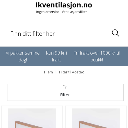
Vi pakker samme
Kun 99 kr i
Fri frakt over 1000 kr til
dag!
frakt
butikk!
Hjem
Filter til Acetec
Filter