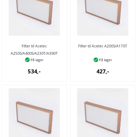
Filter til Acetec
Filter til Acetec A200S/A170T
A250S/A400S/A230T/A390T
På lager
På lager
534,-
427,-