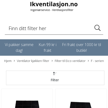
Vi pakker samme
Kun 99 kr i
Fri frakt over 1000 kr til
dag!
frakt
butikk!
Hjem
Ventilator kjøkken filter
Filter til Eico ventilator
F - serien
Filter